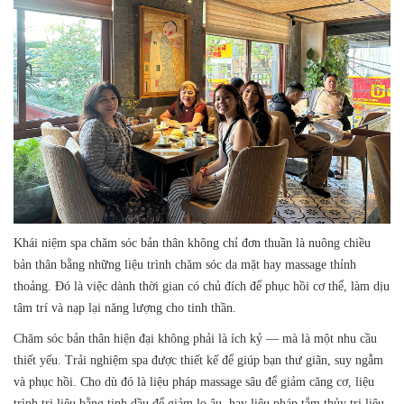
Khái niệm spa chăm sóc bản thân không chỉ đơn thuần là nuông chiều
bản thân bằng những liệu trình chăm sóc da mặt hay massage thỉnh
thoảng. Đó là việc dành thời gian có chủ đích để phục hồi cơ thể, làm dịu
tâm trí và nạp lại năng lượng cho tinh thần.
Chăm sóc bản thân hiện đại không phải là ích kỷ — mà là một nhu cầu
thiết yếu. Trải nghiệm spa được thiết kế để giúp bạn thư giãn, suy ngẫm
và phục hồi. Cho dù đó là liệu pháp massage sâu để giảm căng cơ, liệu
trình trị liệu bằng tinh dầu để giảm lo âu, hay liệu pháp tắm thủy trị liệu