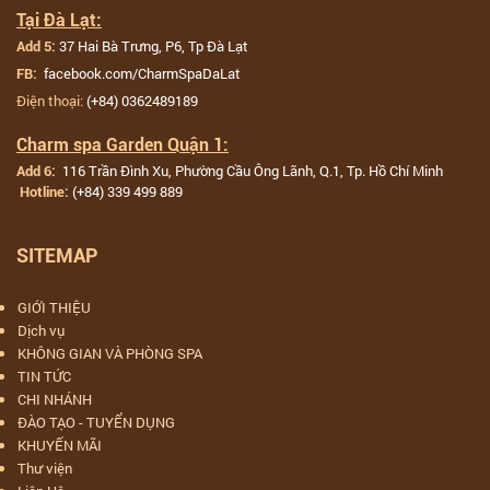
Tại Đà Lạt:
37 Hai Bà Trưng, P6, Tp Đà Lạt
Add 5:
facebook.com/CharmSpaDaLat
FB:
Điện thoại:
(+84) 0362489189
Charm spa Garden Quận 1:
116 Trần Đình Xu, Phường Cầu Ông Lãnh, Q.1, Tp. Hồ Chí Minh
Add 6:
(+84) 339 499 889
Hotline:
SITEMAP
GIỚI THIỆU
Dịch vụ
KHÔNG GIAN VÀ PHÒNG SPA
TIN TỨC
CHI NHÁNH
ĐÀO TẠO - TUYỂN DỤNG
KHUYẾN MÃI
Thư viện