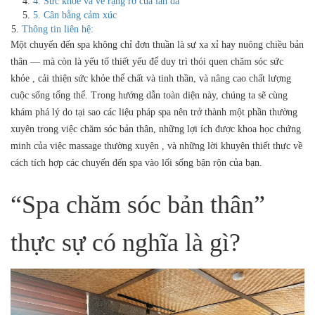
4. Sức khỏe và vẻ rạng rỡ của làn da
5. Cân bằng cảm xúc
Thông tin liên hệ:
Một chuyến đến spa không chỉ đơn thuần là sự xa xỉ hay nuông chiều bản
thân — mà còn là yếu tố thiết yếu để duy trì thói quen chăm sóc sức
khỏe , cải thiện sức khỏe thể chất và tinh thần, và nâng cao chất lượng
cuộc sống tổng thể. Trong hướng dẫn toàn diện này, chúng ta sẽ cùng
khám phá lý do tại sao các liệu pháp spa nên trở thành một phần thường
xuyên trong việc chăm sóc bản thân, những lợi ích được khoa học chứng
minh của việc massage thường xuyên , và những lời khuyên thiết thực về
cách tích hợp các chuyến đến spa vào lối sống bận rộn của bạn.
“Spa chăm sóc bản thân”
thực sự có nghĩa là gì?