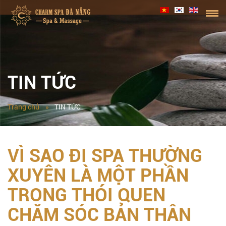
TIN TỨC
Trang chủ
TIN TỨC
VÌ SAO ĐI SPA THƯỜNG
XUYÊN LÀ MỘT PHẦN
TRONG THÓI QUEN
CHĂM SÓC BẢN THÂN