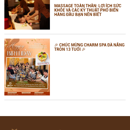
MASSAGE TOÀN THÂN: LỢI ÍCH SỨC
KHỎE VÀ CÁC KỸ THUẬT PHỔ BIẾN
HÀNG ĐẦU BẠN NÊN BIẾT
🎉 CHÚC MỪNG CHARM SPA ĐÀ NẴNG
TRÒN 13 TUỔI 🎉