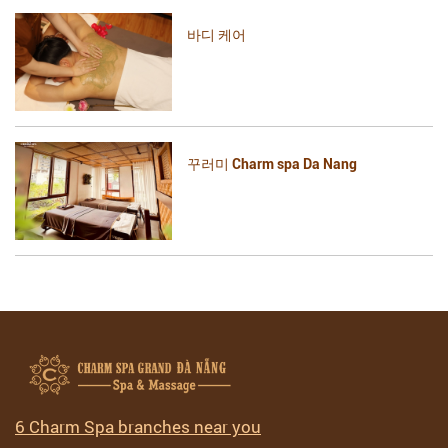
바디 케어
꾸러미 Charm spa Da Nang
6 Charm Spa branches near you