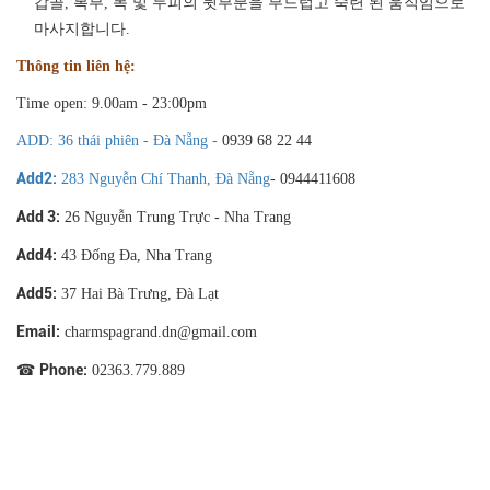
갑골, 복부, 목 및 두피의 뒷부분을 부드럽고 숙련 된 움직임으로
마사지합니다.
Thông tin liên hệ:
Time open: 9.00am - 23:00pm
ADD: 36 thái phiên - Đà Nẵng -
0939 68 22 44
Add2:
283 Nguyễn Chí Thanh, Đà Nẵng
- 0944411608
Add 3:
26 Nguyễn Trung Trực - Nha Trang
Add4:
43 Đống Đa, Nha Trang
Add5:
37 Hai Bà Trưng, Đà Lạt
Email:
charmspagrand.dn@gmail.com
Phone:
☎
02363.779.889